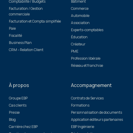
Comptabilité / Budgets
Bâtiment
Facturation / Gestion
Commerce
commerciale
Automobile
Facturation et Compta simplifiée
Association
Paie
Experts-comptables
Fiscalité
Éducation
Business Plan
Créateur
CRM – Relation Client
PME
Profession libérale
Réseau et franchise
À propos
Accompagnement
Groupe EBP
Contrats de Services
Cas clients
Formations
Presse
Personnalisation de documents
Blog
Application éditeurs partenaires
Carrière chez EBP
EBP Ingénierie