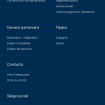
Carrière chez nos partenaires
Réglementations
Centre d'aide
Outils enseignants / étudiants
Devenir partenaire
Filiales
Revendeur – Intégrateur
Espagne
Expert-Comptable
Maroc
Editeur de solutions
Contacts
infos.fr@ebp.com
01 34 94 80 00
Siège social