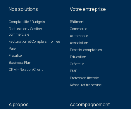
Nos solutions
Votre entreprise
Comptabilité / Budgets
Bâtiment
Facturation / Gestion
Commerce
commerciale
Automobile
Facturation et Compta simplifiée
Association
Paie
Experts-comptables
Fiscalité
Éducation
Business Plan
Créateur
CRM – Relation Client
PME
Profession libérale
Réseau et franchise
À propos
Accompagnement
Groupe EBP
Contrats de Services
Cas clients
Formations